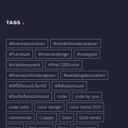
TAGS
#eventdecoration
#exhibitiondecoration
#furniture
#interiordesign
#rosegold
#stainlesspaint
#theCODEcolor
#thecolorsfordesigners
#weddingdecoration
#สีที่ดีไซเนอร์เลือกใช้
#สีพ่นสแตนเลส
#ไอเดียสีพ่นแสตนเลส
code
code by you
code color
color design
color trend 2021
colortrends
Copper
Gold
Gold series
Green
Pink series
Rose
Rose gold