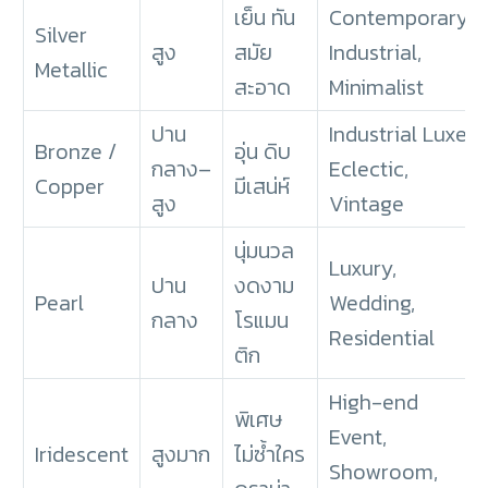
เย็น ทัน
Contemporary,
Silver
สูง
สมัย
Industrial,
Metallic
สะอาด
Minimalist
ปาน
Industrial Luxe,
Bronze /
อุ่น ดิบ
กลาง–
Eclectic,
Copper
มีเสน่ห์
สูง
Vintage
นุ่มนวล
Luxury,
ปาน
งดงาม
Pearl
Wedding,
กลาง
โรแมน
Residential
ติก
High-end
พิเศษ
Event,
Iridescent
สูงมาก
ไม่ซ้ำใคร
Showroom,